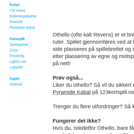
Kabal
7'er kabal
Edderkoppkabal
Freecell
Pyramide kabal
Othello (ofte kalt Reversi) er et bre
Dataspill
ruter. Spillet gjennomføres ved at
Samegame
side plasseres på spillebrettet og
Znax
etter plassering av egne og motspil
Proximity
Light's out
på nett!
Labyrint
Prøv også...
Apper
Liker du othello? Så vil du sikker
Android
Pyramide Kabal
på 123kortspill.no
Trenger du flere utfordringer? Så kl
Fungerer det ikke?
Hvis du, istedetfor Othello, bare får