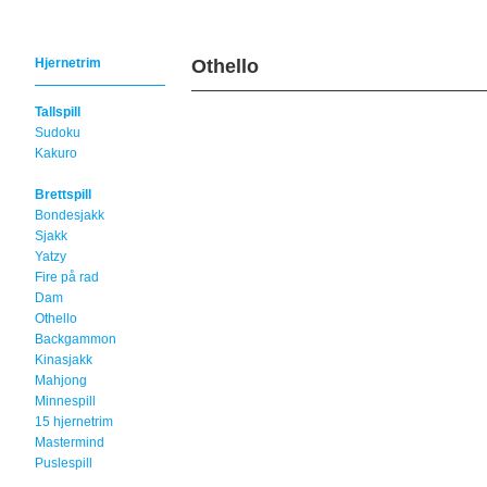
Hjernetrim
Othello
Tallspill
Sudoku
Kakuro
Brettspill
Bondesjakk
Sjakk
Yatzy
Fire på rad
Dam
Othello
Backgammon
Kinasjakk
Mahjong
Minnespill
15 hjernetrim
Mastermind
Puslespill