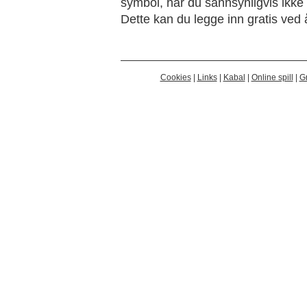
symbol, har du sannsynligvis ikke s
Dette kan du legge inn gratis ved 
Cookies
|
Links
|
Kabal
|
Online spill
|
Gr